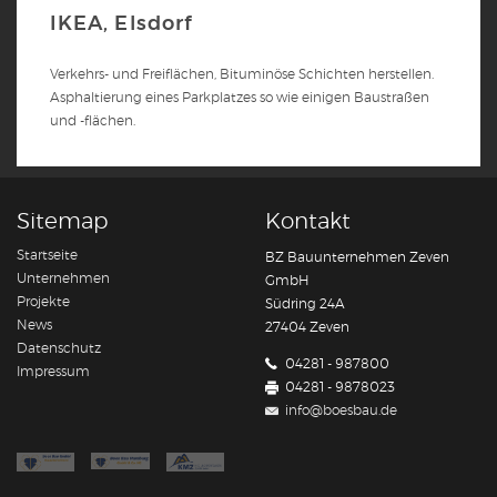
IKEA, Elsdorf
Verkehrs- und Freiflächen, Bituminöse Schichten herstellen.
Asphaltierung eines Parkplatzes so wie einigen Baustraßen
und -flächen.
Sitemap
Kontakt
Startseite
BZ Bauunternehmen Zeven
Unternehmen
GmbH
Projekte
Südring 24A
News
27404 Zeven
Datenschutz
04281 - 987800
Impressum
04281 - 9878023
info@boesbau.de