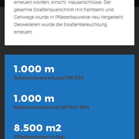
erneuert worden, einschl. Hausanschlüsse. Der
gesamte Straßenquerschnitt mit Fahrbahn und
Gehwege wurde in Pflasterbauweise neu hergestellt.
Desweiteren wurde die Straßenbeleuchtung
erneuert.
1.000 m
Schmutzwasserkanal DN 200
1.000 m
Regenwasserkanal DN 300-800
8.500 m2
Pflastersteine verlegt