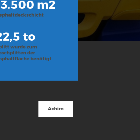
13.500 m2
sphaltdeckschicht
22,5 to
plitt wurde zum
bschplitten der
sphaltfläche benötigt
Achim