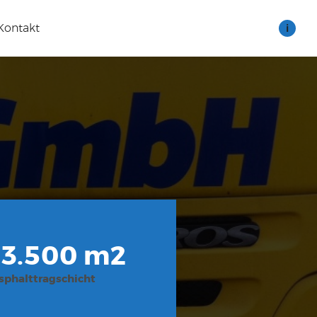
Kontakt
i
13.500 m2
sphalttragschicht