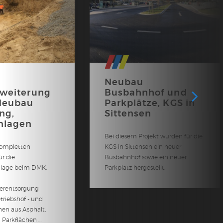
Neubau
weiterung
Busbahnhof und
Neubau
Parkplätze, KGS in
ng,
Sittensen
nlagen
Bei diesem Projekt wurden für die
ompletten
KGS in Sittensen ein neuer
ür die
Busbahnhof sowie ein neuer
lage beim DMK.
Parkplatz hergestellt.
erentsorgung
etriebshof - und
en aus Asphalt,
Parkflächen …