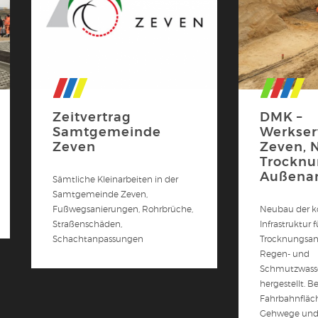
Zeitvertrag
DMK –
Samtgemeinde
Werkser
Zeven
Zeven, 
Trocknu
Außena
Sämtliche Kleinarbeiten in der
Samtgemeinde Zeven,
Fußwegsanierungen, Rohrbrüche,
Neubau der k
Straßenschäden,
Infrastruktur f
Schachtanpassungen
Trocknungsan
Regen- und
Schmutzwass
hergestellt. B
Fahrbahnfläch
Gehwege und 