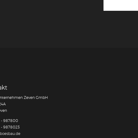
akt
nternehmen Zeven GmbH
24A
even
 - 987800
 - 9878023
boesbau.de