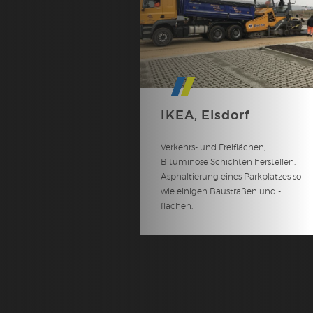
IKEA, Elsdorf
Verkehrs- und Freiflächen,
Bituminöse Schichten herstellen.
Asphaltierung eines Parkplatzes so
wie einigen Baustraßen und -
flächen.