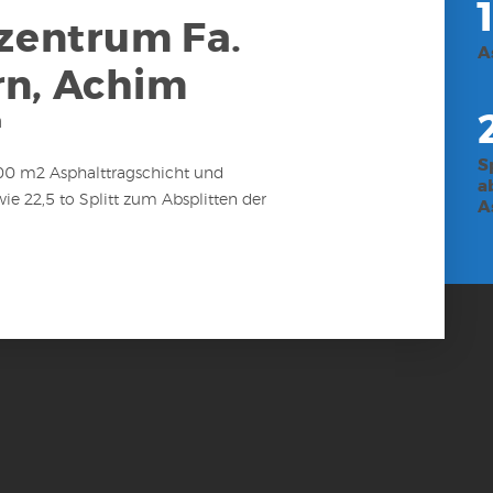
kzentrum Fa.
A
n, Achim
n
S
,00 m2 Asphalttragschicht und
a
ie 22,5 to Splitt zum Absplitten der
A