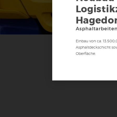
Logisti
Hagedor
Asphaltarbeite
Einbau von ca. 13.500
Asphaltdeckschicht sow
Oberfläche.