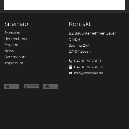
Sitemap
Kontakt
Startseite
BZ Bauunternehmen Zeven
Unternehmen
GmbH
Projekte
Südring 24A
News
27404 Zeven
Datenschutz
04281 - 987800
Impressum
04281 - 9878023
info@boesbau.de